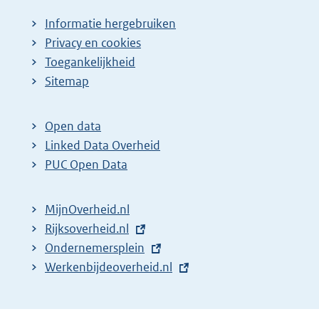
Informatie hergebruiken
Privacy en cookies
Toegankelijkheid
Sitemap
Open data
Linked Data Overheid
PUC Open Data
MijnOverheid.nl
E
Rijksoverheid.nl
x
E
Ondernemersplein
t
x
E
Werkenbijdeoverheid.nl
e
t
x
r
e
t