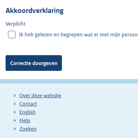
n
Akkoordverklaring
m
e
e
Verplicht
r
Ik heb gelezen en begrepen wat er met mijn perso
v
a
n
:
Over deze website
Contact
English
Help
Zoeken