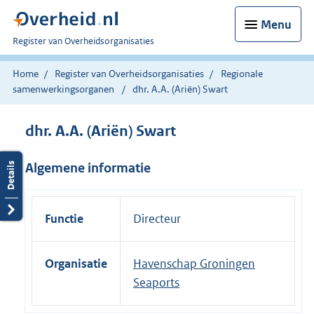
Menu
U
Register van Overheidsorganisaties
bent
nu
Home
Register van Overheidsorganisaties
Regionale
hier:
samenwerkingsorganen
dhr. A.A. (Ariën) Swart
dhr. A.A. (Ariën) Swart
Algemene informatie
Functie
Directeur
Organisatie
Havenschap Groningen
Seaports