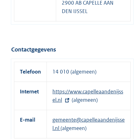
2900 AB CAPELLE AAN
DEN IJSSEL
Contactgegevens
Telefoon
14 010 (algemeen)
Internet
E
https://www.capelleaandenijss
x
el.nl
(algemeen)
t
e
E-mail
gemeente@capelleaandenijsse
r
l.nl
(algemeen)
n