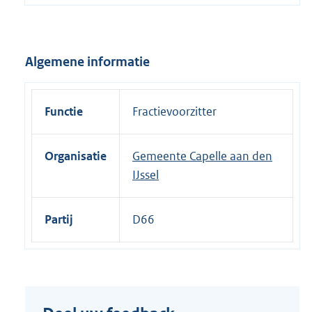
e
l
i
Algemene informatie
n
k
:
Functie
Fractievoorzitter
Organisatie
Gemeente Capelle aan den
IJssel
Partij
D66