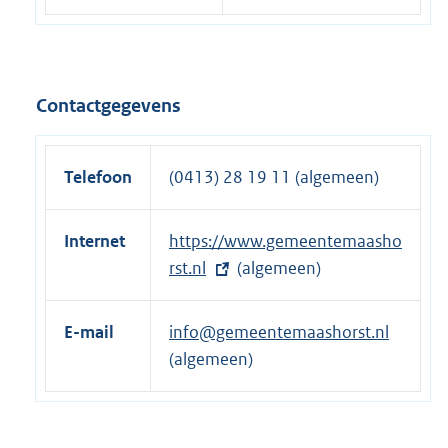
Contactgegevens
Telefoon
(0413) 28 19 11 (algemeen)
Internet
E
https://www.gemeentemaasho
x
rst.nl
(algemeen)
t
e
E-mail
info@gemeentemaashorst.nl
r
(algemeen)
n
e
l