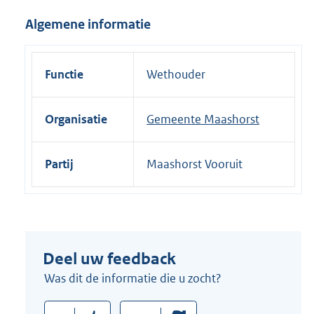
i
Algemene informatie
n
k
:
Functie
Wethouder
Organisatie
Gemeente Maashorst
Partij
Maashorst Vooruit
Deel uw feedback
Was dit de informatie die u zocht?