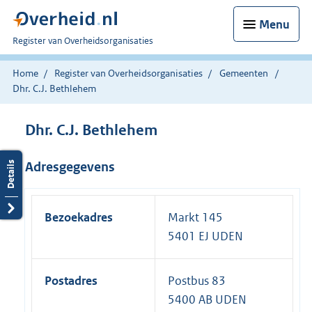
Menu
U
Register van Overheidsorganisaties
bent
nu
Home
Register van Overheidsorganisaties
Gemeenten
hier:
Dhr. C.J. Bethlehem
Dhr. C.J. Bethlehem
Adresgegevens
Bezoekadres
Markt 145
5401 EJ UDEN
Postadres
Postbus 83
5400 AB UDEN