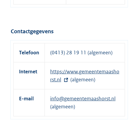
Contactgegevens
Telefoon
(0413) 28 19 11 (algemeen)
Internet
E
https://www.gemeentemaasho
x
rst.nl
(algemeen)
t
e
E-mail
info@gemeentemaashorst.nl
r
(algemeen)
n
e
l