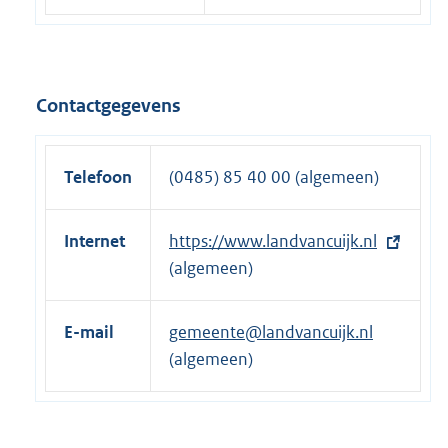
Contactgegevens
Telefoon
(0485) 85 40 00 (algemeen)
Internet
E
https://www.landvancuijk.nl
x
(algemeen)
t
e
E-mail
gemeente@landvancuijk.nl
r
(algemeen)
n
e
l