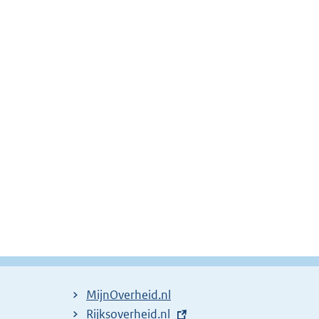
MijnOverheid.nl
E
Rijksoverheid.nl