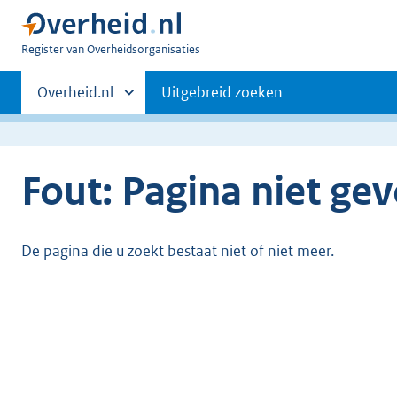
U
Register van Overheidsorganisaties
bent
Primaire
nu
Andere
Overheid.nl
Uitgebreid zoeken
hier:
sites
navigatie
binnen
Fout: Pagina niet ge
De pagina die u zoekt bestaat niet of niet meer.