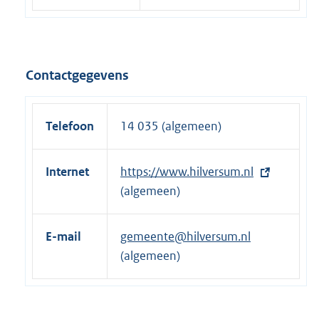
Contactgegevens
Telefoon
14 035 (algemeen)
Internet
E
https://www.hilversum.nl
x
(algemeen)
t
e
E-mail
gemeente@hilversum.nl
r
(algemeen)
n
e
l