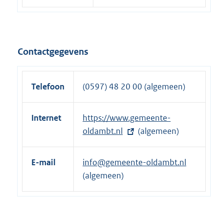
Contactgegevens
Telefoon
(0597) 48 20 00 (algemeen)
Internet
E
https://www.gemeente-
x
oldambt.nl
(algemeen)
t
e
E-mail
info@gemeente-oldambt.nl
r
(algemeen)
n
e
l