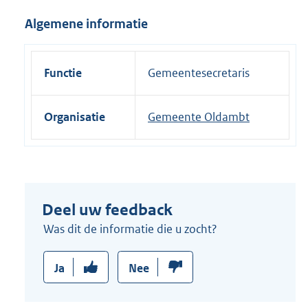
i
Algemene informatie
n
k
:
Functie
Gemeentesecretaris
Organisatie
Gemeente Oldambt
Deel uw feedback
Was dit de informatie die u zocht?
Ja
Nee