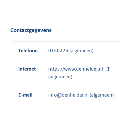
Contactgegevens
Telefoon
0140223 (algemeen)
Internet
E
https://www.denhelder.nl
x
(algemeen)
t
e
E-mail
info@denhelder.nl
(algemeen)
r
n
e
l