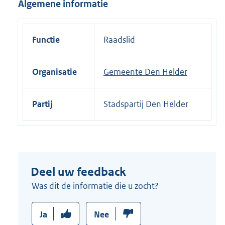
Algemene informatie
i
n
k
Functie
Raadslid
:
Organisatie
Gemeente Den Helder
Partij
Stadspartij Den Helder
Deel uw feedback
Was dit de informatie die u zocht?
Ja
Nee