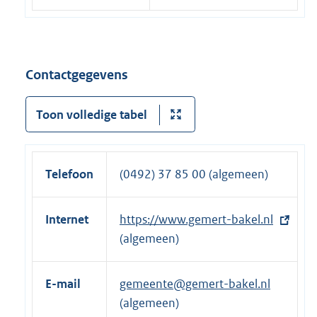
Contactgegevens
Toon volledige tabel
Telefoon
(0492) 37 85 00 (algemeen)
Internet
E
https://www.gemert-bakel.nl
x
(algemeen)
t
e
E-mail
gemeente@gemert-bakel.nl
r
(algemeen)
n