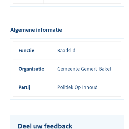
e
l
i
Algemene informatie
n
k
:
Functie
Raadslid
Organisatie
Gemeente Gemert-Bakel
Partij
Politiek Op Inhoud
Deel uw feedback