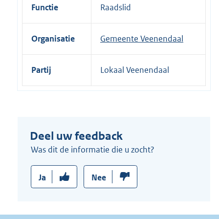
i
Functie
Raadslid
n
k
Organisatie
Gemeente Veenendaal
:
Partij
Lokaal Veenendaal
Deel uw feedback
Was dit de informatie die u zocht?
Ja
Nee