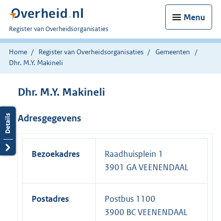
Menu
U
Register van Overheidsorganisaties
bent
nu
Home
Register van Overheidsorganisaties
Gemeenten
hier:
Dhr. M.Y. Makineli
Dhr. M.Y. Makineli
Adresgegevens
Bezoekadres
Raadhuisplein 1
3901 GA VEENENDAAL
Postadres
Postbus 1100
3900 BC VEENENDAAL