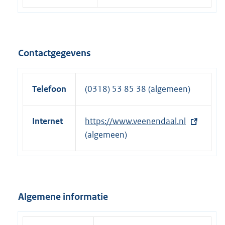
Contactgegevens
Telefoon
(0318) 53 85 38 (algemeen)
Internet
E
https://www.veenendaal.nl
x
(algemeen)
t
e
r
n
Algemene informatie
e
l