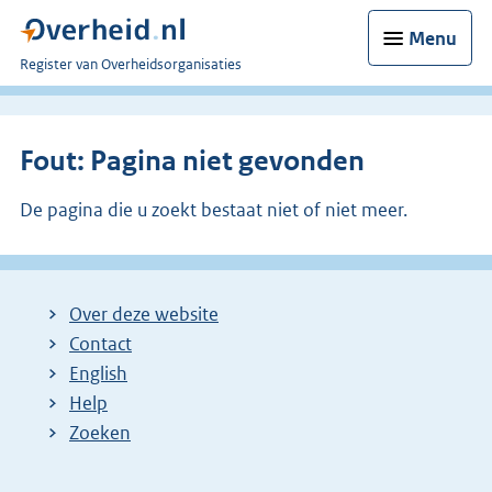
Menu
U
Register van Overheidsorganisaties
bent
nu
hier:
Fout: Pagina niet gevonden
De pagina die u zoekt bestaat niet of niet meer.
Over deze website
Contact
English
Help
Zoeken