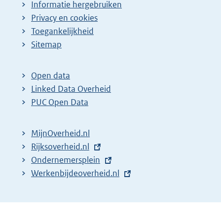
Informatie hergebruiken
Privacy en cookies
Toegankelijkheid
Sitemap
Open data
Linked Data Overheid
PUC Open Data
MijnOverheid.nl
E
Rijksoverheid.nl
x
E
Ondernemersplein
t
x
E
Werkenbijdeoverheid.nl
e
t
x
r
e
t
n
r
e