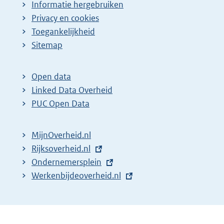
Informatie hergebruiken
Privacy en cookies
Toegankelijkheid
Sitemap
Open data
Linked Data Overheid
PUC Open Data
MijnOverheid.nl
E
Rijksoverheid.nl
x
E
Ondernemersplein
t
x
E
Werkenbijdeoverheid.nl
e
t
x
r
e
t
n
r
e