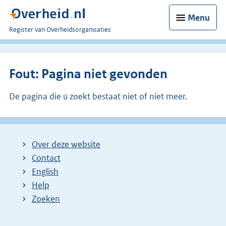
Menu
U
Register van Overheidsorganisaties
bent
nu
hier:
Fout: Pagina niet gevonden
De pagina die u zoekt bestaat niet of niet meer.
Over deze website
Contact
English
Help
Zoeken