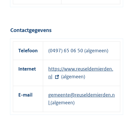
Contactgegevens
Telefoon
(0497) 65 06 50 (algemeen)
Internet
E
https://www.reuseldemierden.
x
nl
(algemeen)
t
e
E-mail
gemeente@reuseldemierden.n
r
l
(algemeen)
n
e
l