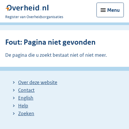
Menu
U
Register van Overheidsorganisaties
bent
nu
hier:
Fout: Pagina niet gevonden
De pagina die u zoekt bestaat niet of niet meer.
Over deze website
Contact
English
Help
Zoeken