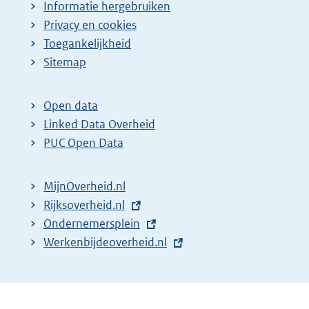
Informatie hergebruiken
Privacy en cookies
Toegankelijkheid
Sitemap
Open data
Linked Data Overheid
PUC Open Data
MijnOverheid.nl
E
Rijksoverheid.nl
x
E
Ondernemersplein
t
x
E
Werkenbijdeoverheid.nl
e
t
x
r
e
t
n
r
e