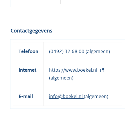
Contactgegevens
Telefoon
(0492) 32 68 00 (algemeen)
Internet
E
https://www.boekel.nl
x
(algemeen)
t
e
E-mail
info@boekel.nl
(algemeen)
r
n
e
l