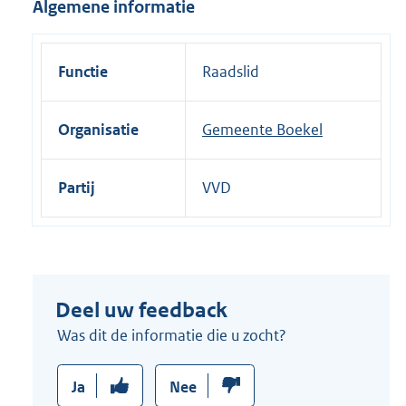
Algemene informatie
i
n
k
Functie
Raadslid
:
Organisatie
Gemeente Boekel
Partij
VVD
Deel uw feedback
Was dit de informatie die u zocht?
Ja
Nee