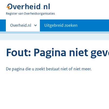
U
Register van Overheidsorganisaties
bent
Primaire
nu
Andere
Overheid.nl
Uitgebreid zoeken
hier:
sites
navigatie
binnen
Fout: Pagina niet ge
De pagina die u zoekt bestaat niet of niet meer.