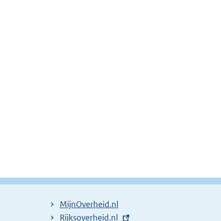
MijnOverheid.nl
E
Rijksoverheid.nl