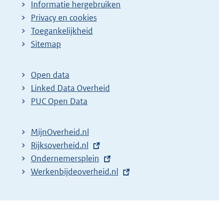
Informatie hergebruiken
Privacy en cookies
Toegankelijkheid
Sitemap
Open data
Linked Data Overheid
PUC Open Data
MijnOverheid.nl
E
Rijksoverheid.nl
x
E
Ondernemersplein
t
x
E
Werkenbijdeoverheid.nl
e
t
x
r
e
t
n
r
e