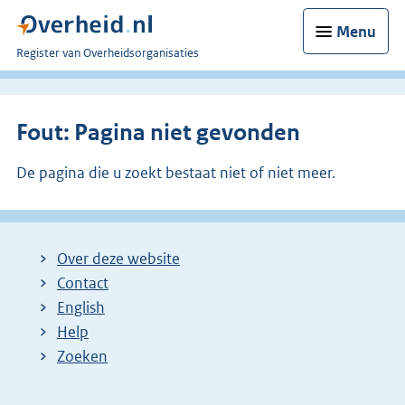
Menu
U
Register van Overheidsorganisaties
bent
nu
hier:
Fout: Pagina niet gevonden
De pagina die u zoekt bestaat niet of niet meer.
Over deze website
Contact
English
Help
Zoeken