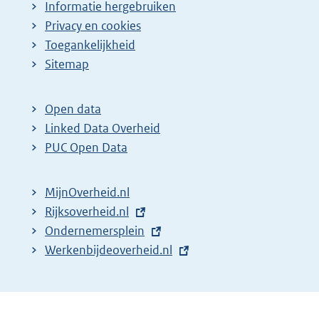
Informatie hergebruiken
Privacy en cookies
Toegankelijkheid
Sitemap
Open data
Linked Data Overheid
PUC Open Data
MijnOverheid.nl
E
Rijksoverheid.nl
x
E
Ondernemersplein
t
x
E
Werkenbijdeoverheid.nl
e
t
x
r
e
t
n
r
e