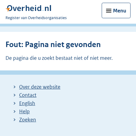
Menu
U
Register van Overheidsorganisaties
bent
nu
hier:
Fout: Pagina niet gevonden
De pagina die u zoekt bestaat niet of niet meer.
Over deze website
Contact
English
Help
Zoeken