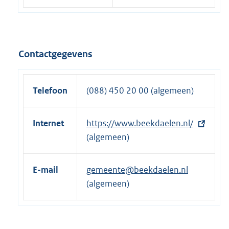
Contactgegevens
Telefoon
(088) 450 20 00 (algemeen)
Internet
E
https://www.beekdaelen.nl/
x
(algemeen)
t
e
E-mail
gemeente@beekdaelen.nl
r
(algemeen)
n
e
l