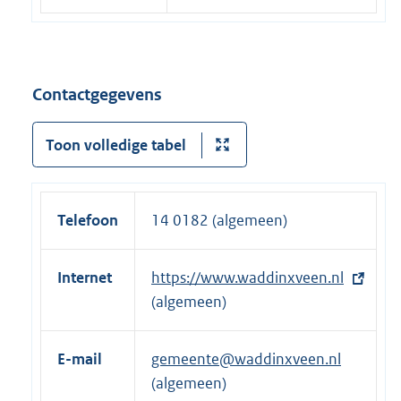
Contactgegevens
Toon volledige tabel
Telefoon
14 0182 (algemeen)
Internet
E
https://www.waddinxveen.nl
x
(algemeen)
t
e
E-mail
gemeente@waddinxveen.nl
r
(algemeen)
n