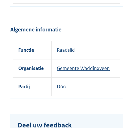
e
l
i
Algemene informatie
n
k
:
Functie
Raadslid
Organisatie
Gemeente Waddinxveen
Partij
D66
Deel uw feedback