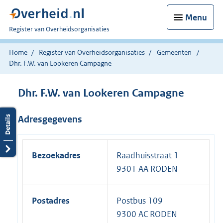
Menu
U
Register van Overheidsorganisaties
bent
nu
Home
Register van Overheidsorganisaties
Gemeenten
hier:
Dhr. F.W. van Lookeren Campagne
Dhr. F.W. van Lookeren Campagne
Adresgegevens
Bezoekadres
Raadhuisstraat 1
9301 AA RODEN
Postadres
Postbus 109
9300 AC RODEN