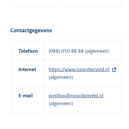
Contactgegevens
Telefoon
(088) 050 88 88 (algemeen)
Internet
E
https://www.noordenveld.nl
x
(algemeen)
t
e
E-mail
postbus@noordenveld.nl
r
(algemeen)
n
e
l