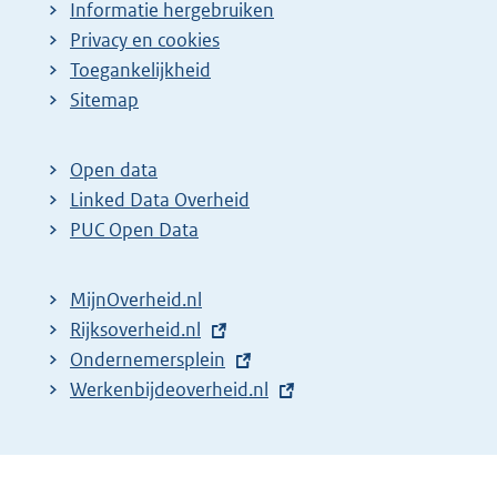
Informatie hergebruiken
Privacy en cookies
Toegankelijkheid
Sitemap
Open data
Linked Data Overheid
PUC Open Data
MijnOverheid.nl
E
Rijksoverheid.nl
x
E
Ondernemersplein
t
x
E
Werkenbijdeoverheid.nl
e
t
x
r
e
t
n
r
e