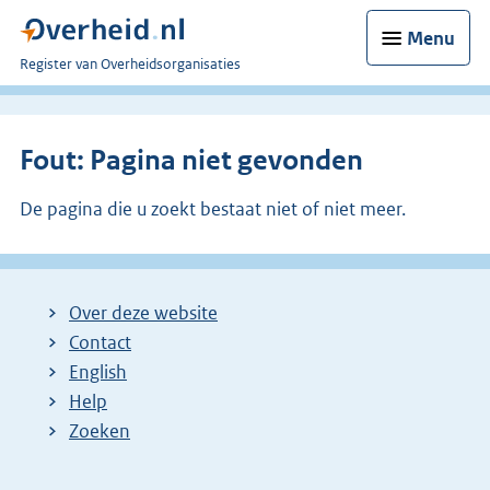
Menu
U
Register van Overheidsorganisaties
bent
nu
hier:
Fout: Pagina niet gevonden
De pagina die u zoekt bestaat niet of niet meer.
Over deze website
Contact
English
Help
Zoeken