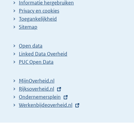
Informatie hergebruiken
Privacy en cookies
Toegankelijkheid
Sitemap
Open data
Linked Data Overheid
PUC Open Data
MijnOverheid.nl
E
Rijksoverheid.nl
x
E
Ondernemersplein
t
x
E
Werkenbijdeoverheid.nl
e
t
x
r
e
t
n
r
e