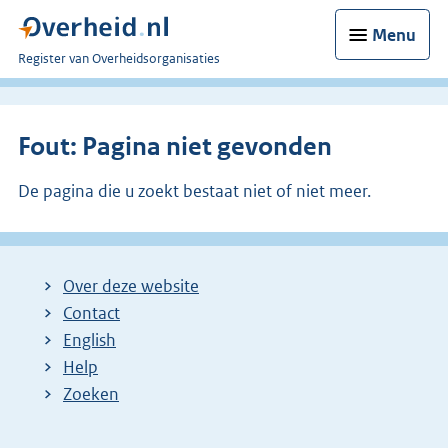
Menu
U
Register van Overheidsorganisaties
bent
nu
hier:
Fout: Pagina niet gevonden
De pagina die u zoekt bestaat niet of niet meer.
Over deze website
Contact
English
Help
Zoeken