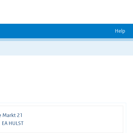
Help
e Markt 21
 EA HULST