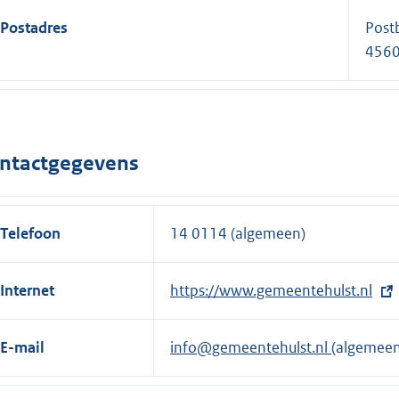
Postadres
Post
4560
ntactgegevens
Telefoon
14 0114 (algemeen)
Internet
E
https://www.gemeentehulst.nl
x
t
E-mail
info@gemeentehulst.nl
(algemeen
e
r