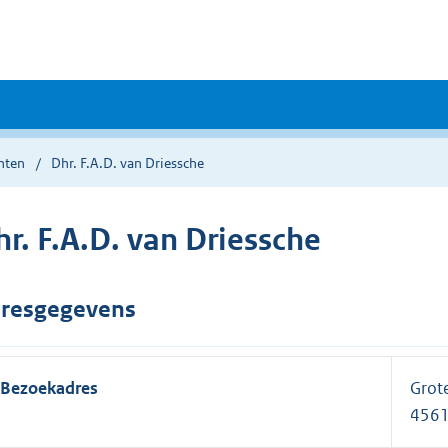
nten
Dhr. F.A.D. van Driessche
r. F.A.D. van Driessche
resgegevens
Bezoekadres
Grot
4561