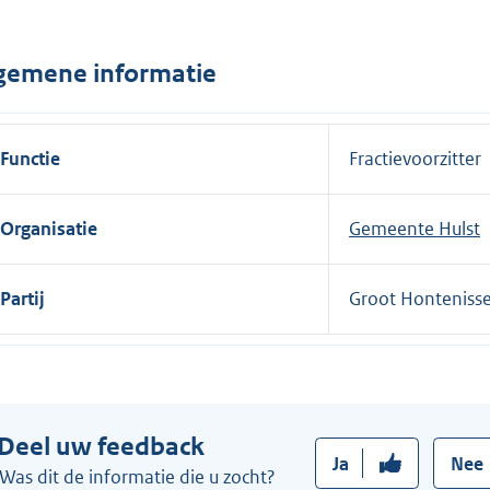
n
e
gemene informatie
l
i
n
Functie
Fractievoorzitter
k
:
Organisatie
Gemeente Hulst
Partij
Groot Hontenisse
Deel uw feedback
Ja
Nee
Was dit de informatie die u zocht?