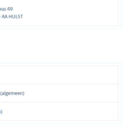
bus 49
 AA HULST
(algemeen)
)