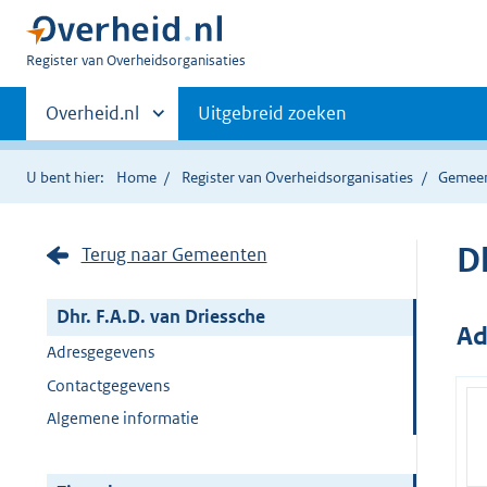
U
Register van Overheidsorganisaties
bent
Primaire
nu
Andere
Overheid.nl
Uitgebreid zoeken
hier:
sites
navigatie
binnen
U bent hier:
Home
Register van Overheidsorganisaties
Gemee
Dh
Terug naar Gemeenten
Dhr. F.A.D. van Driessche
Ad
Adresgegevens
Contactgegevens
Algemene informatie