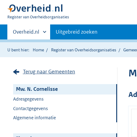
U
Register van Overheidsorganisaties
bent
Primaire
nu
Andere
Overheid.nl
Uitgebreid zoeken
hier:
sites
navigatie
binnen
U bent hier:
Home
Register van Overheidsorganisaties
Gemee
M
Terug naar Gemeenten
Mw. N. Cornelisse
Ad
Adresgegevens
Contactgegevens
Algemene informatie