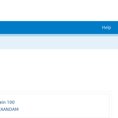
Help
lein 100
 ZAANDAM