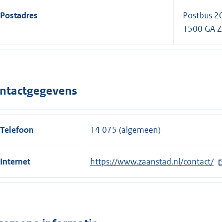
Postadres
Postbus 2
1500 GA 
ntactgegevens
Telefoon
14 075 (algemeen)
Internet
E
https://www.zaanstad.nl/contact/
x
t
e
r