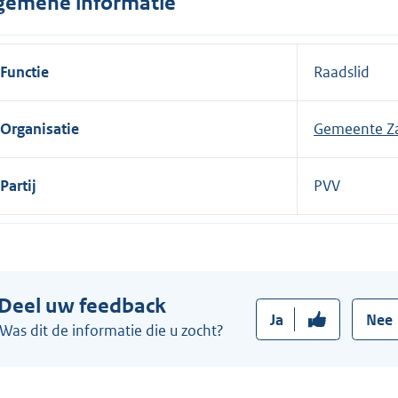
gemene informatie
n
e
l
Functie
Raadslid
i
n
Organisatie
Gemeente Z
k
:
Partij
PVV
Deel uw feedback
Ja
Nee
Was dit de informatie die u zocht?