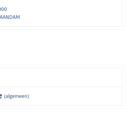
000
ZAANDAM
(algemeen)