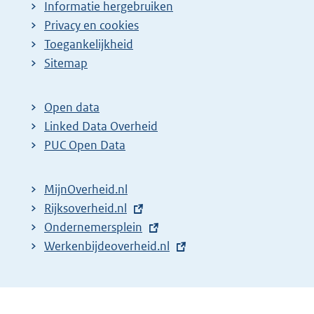
Informatie hergebruiken
Privacy en cookies
Toegankelijkheid
Sitemap
Open data
Linked Data Overheid
PUC Open Data
MijnOverheid.nl
E
Rijksoverheid.nl
x
E
Ondernemersplein
t
x
E
Werkenbijdeoverheid.nl
e
t
x
r
e
t
n
r
e