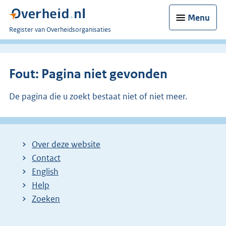
Menu
U
Register van Overheidsorganisaties
bent
nu
hier:
Fout: Pagina niet gevonden
De pagina die u zoekt bestaat niet of niet meer.
Over deze website
Contact
English
Help
Zoeken