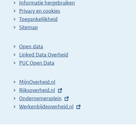
Informatie hergebruiken
Privacy en cookies
Toegankelijkheid
Sitemap
Open data
Linked Data Overheid
PUC Open Data
MijnOverheid.nl
E
Rijksoverheid.nl
x
E
Ondernemersplein
t
x
E
Werkenbijdeoverheid.nl
e
t
x
r
e
t
n
r
e