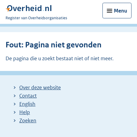
Menu
U
Register van Overheidsorganisaties
bent
nu
hier:
Fout: Pagina niet gevonden
De pagina die u zoekt bestaat niet of niet meer.
Over deze website
Contact
English
Help
Zoeken