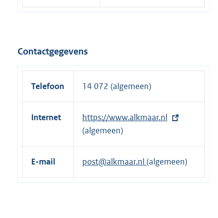
Contactgegevens
Telefoon
14 072 (algemeen)
Internet
E
https://www.alkmaar.nl
x
(algemeen)
t
e
E-mail
post@alkmaar.nl
(algemeen)
r
n
e
l