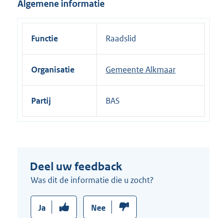
Algemene informatie
i
n
k
Functie
Raadslid
:
Organisatie
Gemeente Alkmaar
Partij
BAS
Deel uw feedback
Was dit de informatie die u zocht?
Ja
Nee