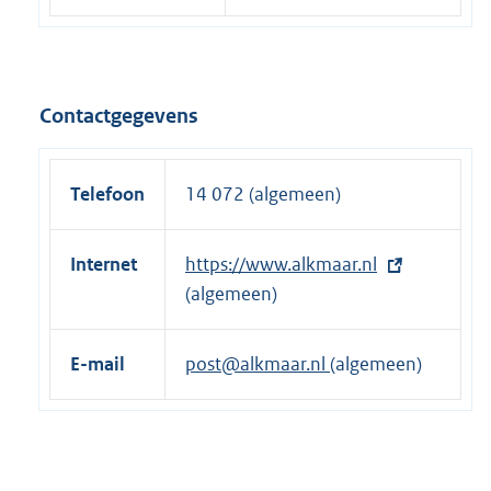
Contactgegevens
Telefoon
14 072 (algemeen)
Internet
E
https://www.alkmaar.nl
x
(algemeen)
t
e
E-mail
post@alkmaar.nl
(algemeen)
r
n
e
l