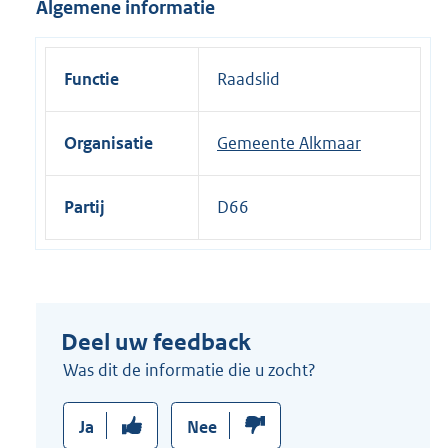
Algemene informatie
i
n
k
Functie
Raadslid
:
Organisatie
Gemeente Alkmaar
Partij
D66
Deel uw feedback
Was dit de informatie die u zocht?
Ja
Nee