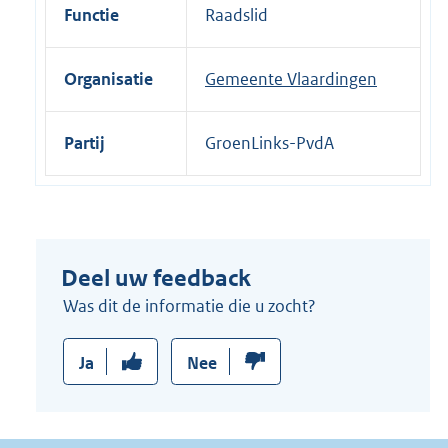
i
Functie
Raadslid
n
k
Organisatie
Gemeente Vlaardingen
:
Partij
GroenLinks-PvdA
Deel uw feedback
Was dit de informatie die u zocht?
Ja
Nee