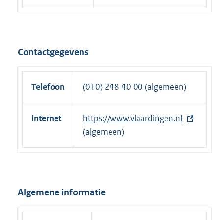
Contactgegevens
Telefoon
(010) 248 40 00 (algemeen)
Internet
E
https://www.vlaardingen.nl
x
(algemeen)
t
e
r
n
Algemene informatie
e
l