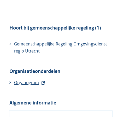
r
:
n
e
l
Hoort bij gemeenschappelijke regeling (1)
i
n
Gemeenschappelijke Regeling Omgevingsdienst
k
regio Utrecht
:
Organisatieonderdelen
E
Organogram
x
t
Algemene informatie
e
r