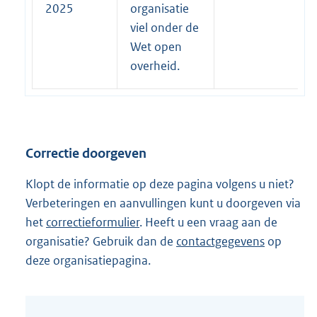
2025
t
organisatie
e
viel onder de
r
Wet open
n
overheid.
e
l
i
n
Correctie doorgeven
k
:
Klopt de informatie op deze pagina volgens u niet?
Verbeteringen en aanvullingen kunt u doorgeven via
het
correctieformulier
. Heeft u een vraag aan de
organisatie? Gebruik dan de
contactgegevens
op
deze organisatiepagina.