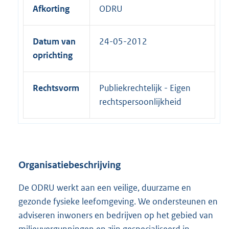
n
Afkorting
ODRU
e
l
Datum van
24-05-2012
i
oprichting
n
k
:
Rechtsvorm
Publiekrechtelijk - Eigen
rechtspersoonlijkheid
Organisatiebeschrijving
De ODRU werkt aan een veilige, duurzame en
gezonde fysieke leefomgeving. We ondersteunen en
adviseren inwoners en bedrijven op het gebied van
milieuvergunningen en zijn gespecialiseerd in