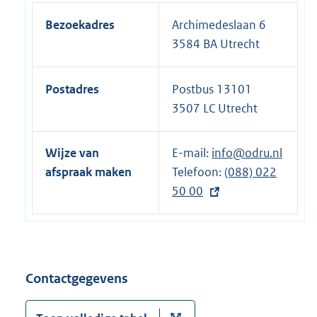
Bezoekadres
Archimedeslaan 6
3584 BA Utrecht
Postadres
Postbus 13101
3507 LC Utrecht
Wijze van
E-mail:
info@odru.nl
afspraak maken
Telefoon:
E
(088) 022
50 00
x
t
e
r
n
Contactgegevens
e
l