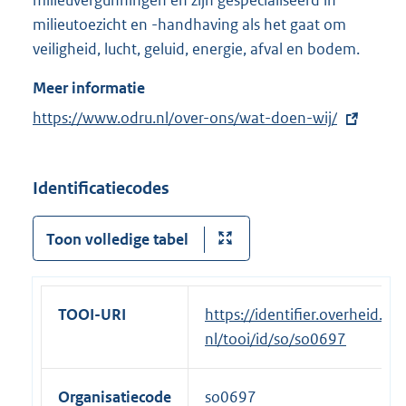
milieutoezicht en -handhaving als het gaat om
veiligheid, lucht, geluid, energie, afval en bodem.
Meer informatie
E
https://www.odru.nl/over-ons/wat-doen-wij/
x
t
Identificatiecodes
e
r
Toon volledige tabel
n
e
l
i
TOOI-URI
https://identifier.overheid.
n
nl/tooi/id/so/so0697
k
:
Organisatiecode
so0697