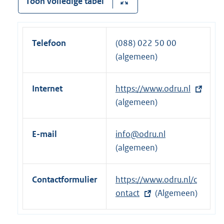
Toon volledige tabel
i
n
k
Telefoon
(088) 022 50 00
:
(algemeen)
Internet
E
https://www.odru.nl
x
(algemeen)
t
e
E-mail
info@odru.nl
r
(algemeen)
n
e
Contactformulier
E
https://www.odru.nl/c
l
x
ontact
(Algemeen)
i
t
n
e
k