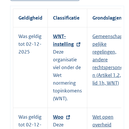
Geldigheid
Classificatie
Grondslag(en)
Was geldig
E
WNT-
Gemeenschap
tot 02-12-
x
instelling
pelijke
2025
t
Deze
regelingen,
e
organisatie
andere
r
viel onder de
rechtspersone
n
Wet
n (Artikel 1.2,
e
normering
lid 1h, WNT)
l
topinkomens
i
(WNT).
n
k
Was geldig
E
Woo
Wet open
:
tot 02-12-
x
Deze
overheid