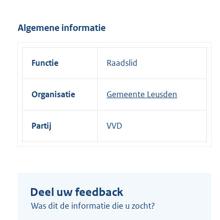
l
i
Algemene informatie
n
k
:
Functie
Raadslid
Organisatie
Gemeente Leusden
Partij
VVD
Deel uw feedback
Was dit de informatie die u zocht?