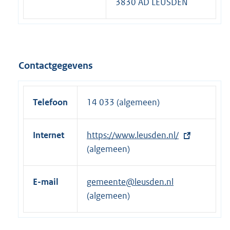
3830 AD LEUSDEN
Contactgegevens
Telefoon
14 033 (algemeen)
Internet
E
https://www.leusden.nl/
x
(algemeen)
t
e
E-mail
gemeente@leusden.nl
r
(algemeen)
n
e