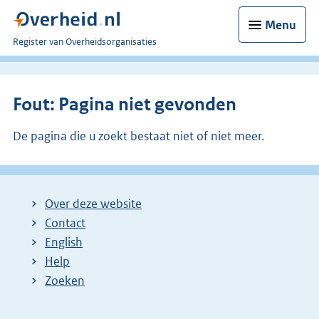
Menu
U
Register van Overheidsorganisaties
bent
nu
hier:
Fout: Pagina niet gevonden
De pagina die u zoekt bestaat niet of niet meer.
Over deze website
Contact
English
Help
Zoeken