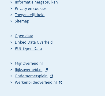
Informatie hergebruiken
Privacy en cookies
Toegankelijkheid
Sitemap
Open data
Linked Data Overheid
PUC Open Data
MijnOverheid.nl
E
Rijksoverheid.nl
x
E
Ondernemersplein
t
x
E
Werkenbijdeoverheid.nl
e
t
x
r
e
t
n
r
e