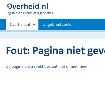
U
Register van Overheidsorganisaties
bent
Primaire
nu
Andere
Overheid.nl
Uitgebreid zoeken
hier:
sites
navigatie
binnen
Fout: Pagina niet ge
De pagina die u zoekt bestaat niet of niet meer.