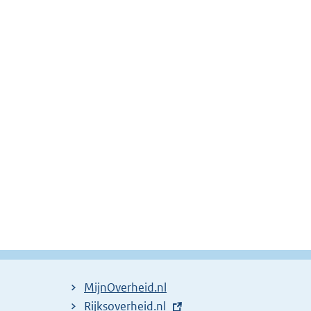
MijnOverheid.nl
E
Rijksoverheid.nl