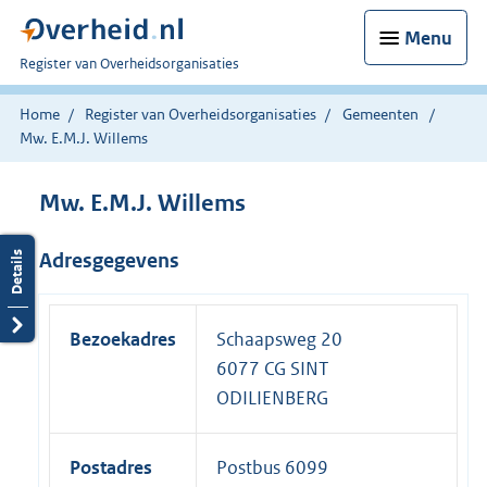
Menu
U
Register van Overheidsorganisaties
bent
nu
Home
Register van Overheidsorganisaties
Gemeenten
hier:
Mw. E.M.J. Willems
Mw. E.M.J. Willems
Adresgegevens
Bezoekadres
Schaapsweg 20
6077 CG SINT
ODILIENBERG
Postadres
Postbus 6099