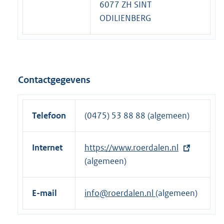
6077 ZH SINT
ODILIENBERG
Contactgegevens
Telefoon
(0475) 53 88 88 (algemeen)
Internet
E
https://www.roerdalen.nl
x
(algemeen)
t
e
E-mail
info@roerdalen.nl
(algemeen)
r
n