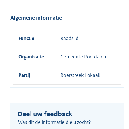
e
l
Algemene informatie
i
n
k
Functie
Raadslid
:
Organisatie
Gemeente Roerdalen
Partij
Roerstreek Lokaal!
Deel uw feedback
Was dit de informatie die u zocht?