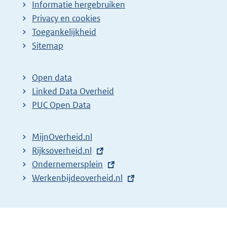
Informatie hergebruiken
Privacy en cookies
Toegankelijkheid
Sitemap
Open data
Linked Data Overheid
PUC Open Data
MijnOverheid.nl
E
Rijksoverheid.nl
x
E
Ondernemersplein
t
x
E
Werkenbijdeoverheid.nl
e
t
x
r
e
t
n
r
e