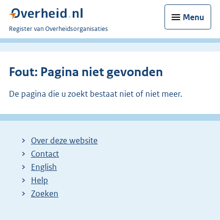
Menu
U
Register van Overheidsorganisaties
bent
nu
hier:
Fout: Pagina niet gevonden
De pagina die u zoekt bestaat niet of niet meer.
Over deze website
Contact
English
Help
Zoeken