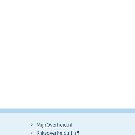
MijnOverheid.nl
E
Rijksoverheid.nl