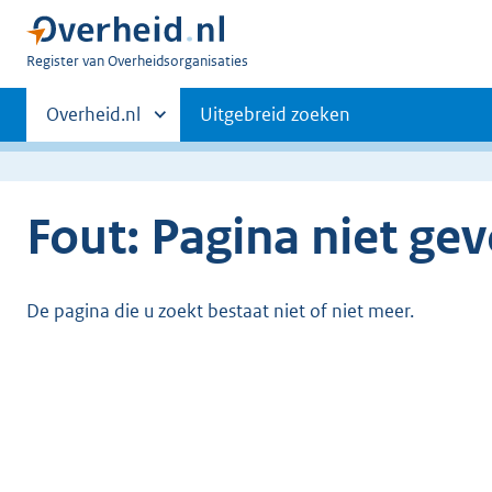
U
Register van Overheidsorganisaties
bent
Primaire
nu
Andere
Overheid.nl
Uitgebreid zoeken
hier:
sites
navigatie
binnen
Fout: Pagina niet ge
De pagina die u zoekt bestaat niet of niet meer.