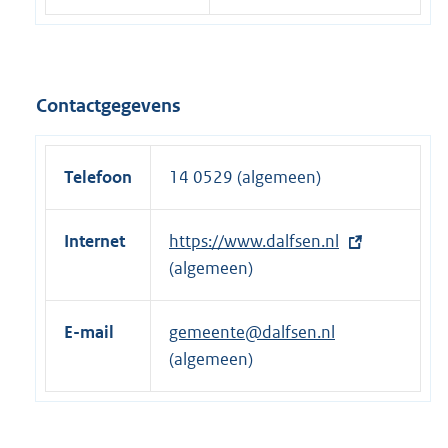
Contactgegevens
Telefoon
14 0529 (algemeen)
Internet
E
https://www.dalfsen.nl
x
(algemeen)
t
e
E-mail
gemeente@dalfsen.nl
r
(algemeen)
n
e
l