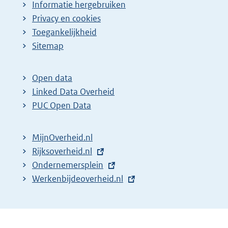
Informatie hergebruiken
Privacy en cookies
Toegankelijkheid
Sitemap
Open data
Linked Data Overheid
PUC Open Data
MijnOverheid.nl
E
Rijksoverheid.nl
x
E
Ondernemersplein
t
x
E
Werkenbijdeoverheid.nl
e
t
x
r
e
t
n
r
e