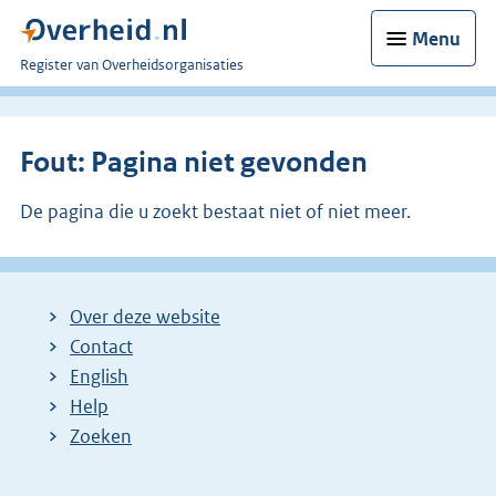
Menu
U
Register van Overheidsorganisaties
bent
nu
hier:
Fout: Pagina niet gevonden
De pagina die u zoekt bestaat niet of niet meer.
Over deze website
Contact
English
Help
Zoeken