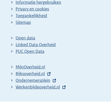
Informatie hergebruiken
Privacy en cookies
Toegankelijkheid
Sitemap
Open data
Linked Data Overheid
PUC Open Data
MijnOverheid.nl
E
Rijksoverheid.nl
x
E
Ondernemersplein
t
x
E
Werkenbijdeoverheid.nl
e
t
x
r
e
t
n
r
e