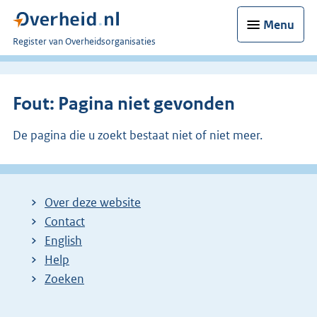
Menu
U
Register van Overheidsorganisaties
bent
nu
hier:
Fout: Pagina niet gevonden
De pagina die u zoekt bestaat niet of niet meer.
Over deze website
Contact
English
Help
Zoeken