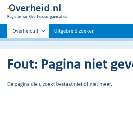
U
Register van Overheidsorganisaties
bent
Primaire
nu
Andere
Overheid.nl
Uitgebreid zoeken
hier:
sites
navigatie
binnen
Fout: Pagina niet ge
De pagina die u zoekt bestaat niet of niet meer.