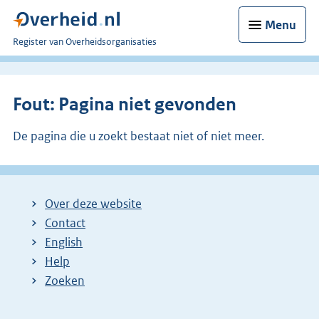
Menu
U
Register van Overheidsorganisaties
bent
nu
hier:
Fout: Pagina niet gevonden
De pagina die u zoekt bestaat niet of niet meer.
Over deze website
Contact
English
Help
Zoeken