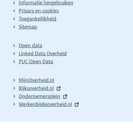
Informatie hergebruiken
Privacy en cookies
Toegankelijkheid
Sitemap
Open data
Linked Data Overheid
PUC Open Data
MijnOverheid.nl
E
Rijksoverheid.nl
x
E
Ondernemersplein
t
x
E
Werkenbijdeoverheid.nl
e
t
x
r
e
t
n
r
e