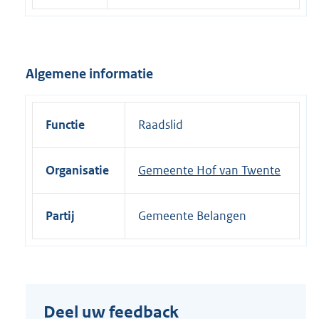
e
l
i
Algemene informatie
n
k
:
Functie
Raadslid
Organisatie
Gemeente Hof van Twente
Partij
Gemeente Belangen
Deel uw feedback