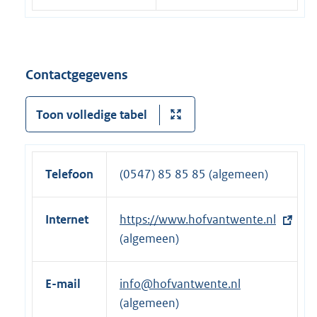
Contactgegevens
Toon volledige tabel
Telefoon
(0547) 85 85 85 (algemeen)
Internet
E
https://www.hofvantwente.nl
x
(algemeen)
t
e
E-mail
info@hofvantwente.nl
r
(algemeen)
n