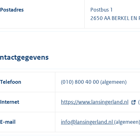
Postadres
Postbus 1
2650 AA BERKEL EN
ntactgegevens
Telefoon
(010) 800 40 00 (algemeen)
Internet
E
https://www.lansingerland.nl
(
x
t
E-mail
info@lansingerland.nl
(algemeen
e
r