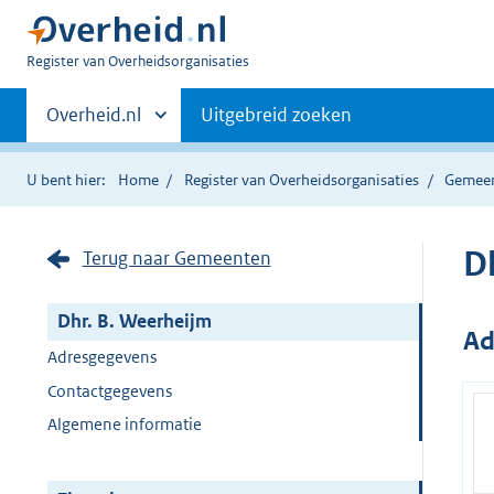
U
Register van Overheidsorganisaties
bent
Primaire
nu
Andere
Overheid.nl
Uitgebreid zoeken
hier:
sites
navigatie
binnen
U bent hier:
Home
Register van Overheidsorganisaties
Gemee
D
Terug naar Gemeenten
Dhr. B. Weerheijm
Ad
Adresgegevens
Contactgegevens
Algemene informatie