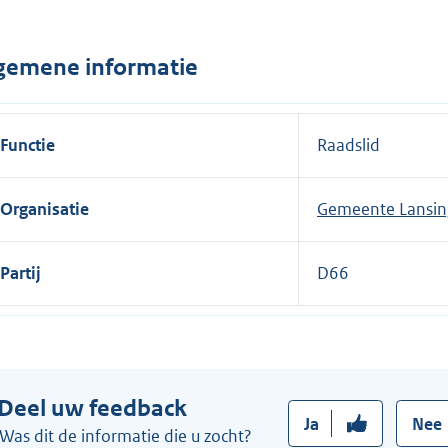
n
e
gemene informatie
l
i
n
Functie
Raadslid
k
:
Organisatie
Gemeente Lansin
Partij
D66
Deel uw feedback
Ja
Nee
Was dit de informatie die u zocht?