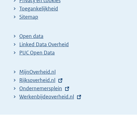
Privacy en cookies
Toegankelijkheid
Sitemap
Open data
Linked Data Overheid
PUC Open Data
MijnOverheid.nl
E
Rijksoverheid.nl
x
E
Ondernemersplein
t
x
E
Werkenbijdeoverheid.nl
e
t
x
r
e
t
n
r
e
e
n
r