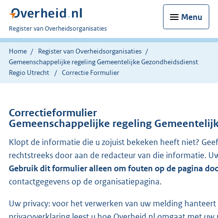
Menu
U
Register van Overheidsorganisaties
bent
nu
Home
Register van Overheidsorganisaties
hier:
Gemeenschappelijke regeling Gemeentelijke Gezondheidsdienst
Regio Utrecht
Correctie Formulier
Correctieformulier
Gemeenschappelijke regeling Gemeentelijk
Klopt de informatie die u zojuist bekeken heeft niet? Gee
rechtstreeks door aan de redacteur van die informatie.
Gebruik dit formulier alleen om fouten op de pagina do
contactgegevens op de organisatiepagina.
Uw privacy: voor het verwerken van uw melding hanteert 
privacyverklaring leest u hoe Overheid.nl omgaat met uw