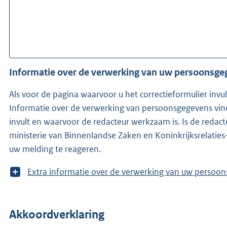
Informatie over de verwerking van uw persoonsg
Als voor de pagina waarvoor u het correctieformulier invu
Informatie over de verwerking van persoonsgegevens vind
invult en waarvoor de redacteur werkzaam is. Is de redacteur niet bekend, ontvangen wij (KOOP -onderdeel van het
ministerie van Binnenlandse Zaken en Koninkrijksrelaties
uw melding te reageren.
T
Extra informatie over de verwerking van uw 
o
o
n
Akkoordverklaring
m
e