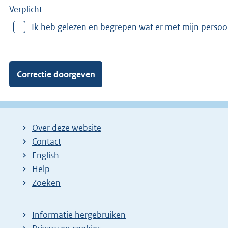
e
Verplicht
r
Ik heb gelezen en begrepen wat er met mijn perso
v
a
n
:
Over deze website
Contact
English
Help
Zoeken
Informatie hergebruiken