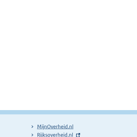
MijnOverheid.nl
E
Rijksoverheid.nl