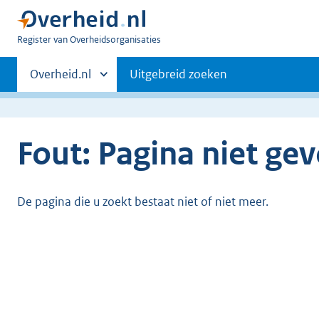
U
Register van Overheidsorganisaties
bent
Primaire
nu
Andere
Overheid.nl
Uitgebreid zoeken
hier:
sites
navigatie
binnen
Fout: Pagina niet ge
De pagina die u zoekt bestaat niet of niet meer.