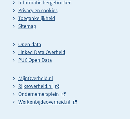
Informatie hergebruiken
Privacy en cookies
Toegankelijkheid
Sitemap
Open data
Linked Data Overheid
PUC Open Data
MijnOverheid.nl
E
Rijksoverheid.nl
x
E
Ondernemersplein
t
x
E
Werkenbijdeoverheid.nl
e
t
x
r
e
t
n
r
e