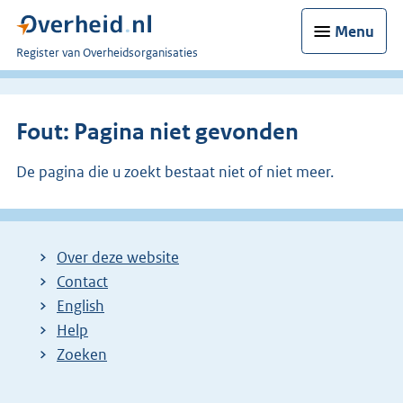
Menu
U
Register van Overheidsorganisaties
bent
nu
hier:
Fout: Pagina niet gevonden
De pagina die u zoekt bestaat niet of niet meer.
Over deze website
Contact
English
Help
Zoeken