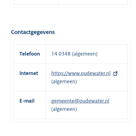
Contactgegevens
Telefoon
14 0348 (algemeen)
Internet
E
https://www.oudewater.nl
x
(algemeen)
t
e
E-mail
gemeente@oudewater.nl
r
(algemeen)
n
e
l